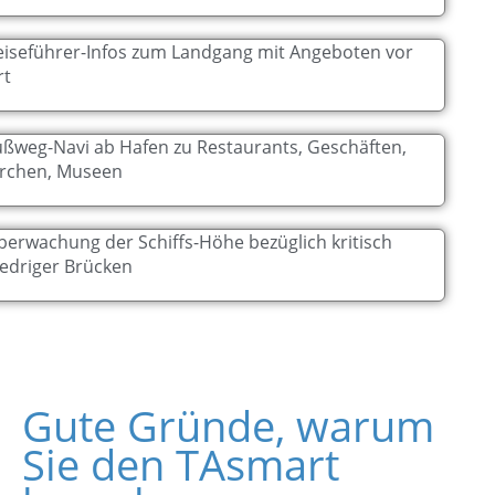
eiseführer-Infos zum Landgang mit Angeboten vor
rt
ußweg-Navi ab Hafen zu Restaurants, Geschäften,
irchen, Museen
berwachung der Schiffs-Höhe bezüglich kritisch
iedriger Brücken
Gute Gründe, warum
Sie den TAsmart