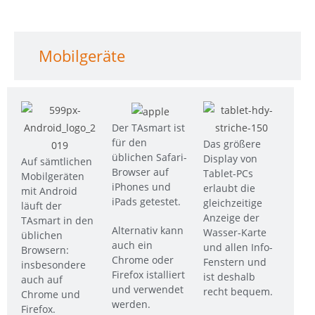
Mobilgeräte
Der TAsmart ist
für den
Das größere
üblichen Safari-
Display von
Auf sämtlichen
Browser auf
Tablet-PCs
Mobilgeräten
iPhones und
erlaubt die
mit Android
iPads getestet.
gleichzeitige
läuft der
Anzeige der
TAsmart in den
Alternativ kann
Wasser-Karte
üblichen
auch ein
und allen Info-
Browsern:
Chrome oder
Fenstern und
insbesondere
Firefox istalliert
ist deshalb
auch auf
und verwendet
recht bequem.
Chrome und
werden.
Firefox.